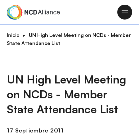
P
a
M
s
a
a
i
R
Inicio
UN High Level Meeting on NCDs - Member
r
n
u
State Attendance List
a
n
t
l
a
a
c
v
d
o
i
e
UN High Level Meeting
n
g
n
t
a
on NCDs - Member
a
e
t
v
n
i
State Attendance List
e
i
o
g
d
n
a
o
17 Septiembre 2011
c
p