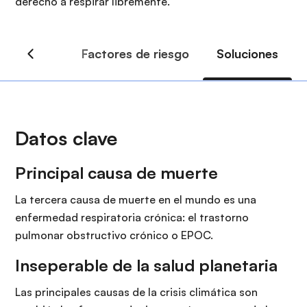
derecho a respirar libremente.
i
r
ó
i
n
n
c
i
p
a
l
Datos clave
Principal causa de muerte
La tercera causa de muerte en el mundo es una
enfermedad respiratoria crónica: el trastorno
pulmonar obstructivo crónico o EPOC.
Inseperable de la salud planetaria
Las principales causas de la crisis climática son