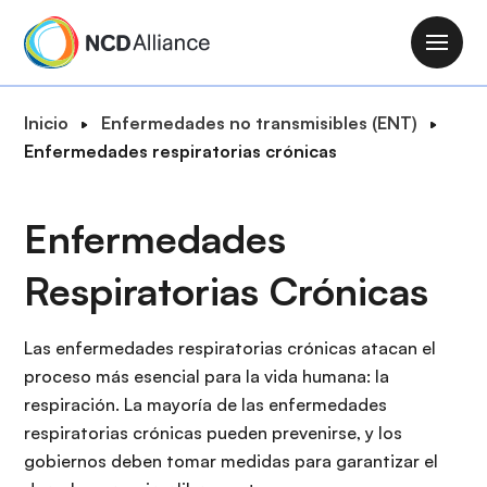
P
a
M
s
a
a
i
R
Inicio
Enfermedades no transmisibles (ENT)
r
n
u
Enfermedades respiratorias crónicas
a
n
t
l
a
a
c
Enfermedades
v
d
o
i
e
n
Respiratorias Crónicas
g
n
t
a
a
e
t
Las enfermedades respiratorias crónicas atacan el
v
n
i
proceso más esencial para la vida humana: la
e
i
o
respiración. La mayoría de las enfermedades
g
d
n
respiratorias crónicas pueden prevenirse, y los
a
o
gobiernos deben tomar medidas para garantizar el
c
p