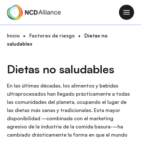
P
a
M
s
a
a
i
R
Inicio
Factores de riesgo
Dietas no
r
n
u
saludables
a
n
t
l
a
a
c
Dietas no saludables
v
d
o
i
e
n
g
n
En las últimas décadas, los alimentos y bebidas
t
a
a
ultraprocesados han llegado prácticamente a todas
e
t
v
las comunidades del planeta, ocupando el lugar de
n
i
e
las dietas más sanas y tradicionales. Esta mayor
i
o
g
disponibilidad –combinada con el marketing
d
n
a
agresivo de la industria de la comida basura-–ha
o
c
cambiado drásticamente la forma en que el mundo
p