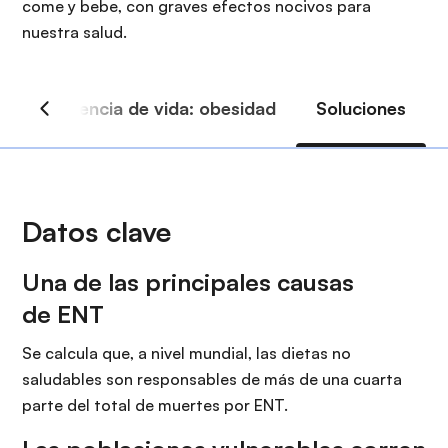
i
come y bebe, con graves efectos nocivos para
r
ó
nuestra salud.
i
n
n
c
i
p
a
l
Datos clave
Una de las principales causas
de ENT
Se calcula que, a nivel mundial, las dietas no
saludables son responsables de más de una cuarta
parte del total de muertes por ENT.