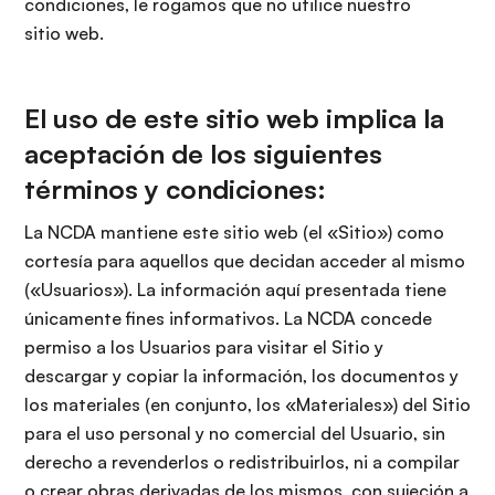
i
condiciones, le rogamos que no utilice nuestro
r
ó
sitio web.
i
n
n
c
El uso de este sitio web implica la
i
aceptación de los siguientes
p
a
términos y condiciones:
l
La NCDA mantiene este sitio web (el «Sitio») como
cortesía para aquellos que decidan acceder al mismo
(«Usuarios»). La información aquí presentada tiene
únicamente fines informativos. La NCDA concede
permiso a los Usuarios para visitar el Sitio y
descargar y copiar la información, los documentos y
los materiales (en conjunto, los «Materiales») del Sitio
para el uso personal y no comercial del Usuario, sin
derecho a revenderlos o redistribuirlos, ni a compilar
o crear obras derivadas de los mismos, con sujeción a