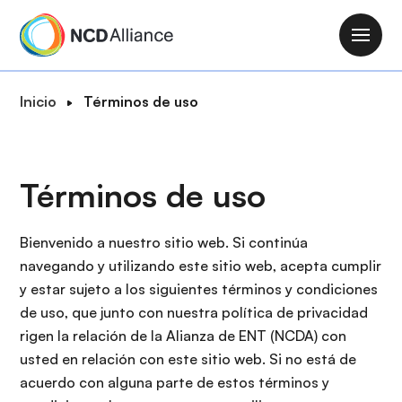
P
a
M
s
a
a
i
R
Inicio
Términos de uso
r
n
u
a
n
t
l
a
a
c
Términos de uso
v
d
o
i
e
n
g
n
Bienvenido a nuestro sitio web. Si continúa
t
a
a
navegando y utilizando este sitio web, acepta cumplir
e
t
v
y estar sujeto a los siguientes términos y condiciones
n
i
e
de uso, que junto con nuestra política de privacidad
i
o
g
rigen la relación de la Alianza de ENT (NCDA) con
d
n
a
usted en relación con este sitio web. Si no está de
o
c
acuerdo con alguna parte de estos términos y
p