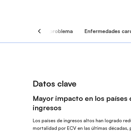
r
i
i
ó
n
n
c
i
p
a
l
Datos clave
Mayor impacto en los países
ingresos
Los países de ingresos altos han logrado redu
mortalidad por ECV en las últimas décadas, 