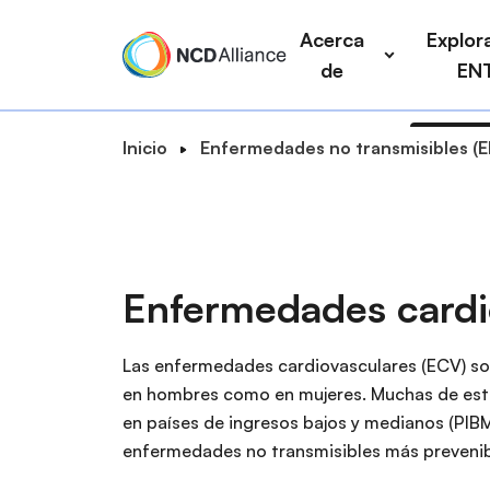
P
a
Acerca
Explora
a
i
de
EN
s
n
a
n
r
a
R
Inicio
Enfermedades no transmisibles (
a
v
B
u
l
i
u
t
c
g
s
a
o
a
c
d
n
t
e
a
Enfermedades cardi
t
i
n
r
e
o
a
n
Las enfermedades cardiovasculares (ECV) son
n
v
i
en hombres como en mujeres. Muchas de esta
e
d
en países de ingresos bajos y medianos (PIBM
g
o
enfermedades no transmisibles más prevenib
a
p
c