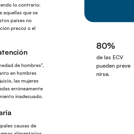
iendo lo contrario:
e aquellas que se
stos países no
ción precoz o el
atención
medad de hombres",
tanto en hombres
uicio, las mujeres
cadas erróneamente
amiento inadecuado.
aria
cipales causas de
stemas alimentarios