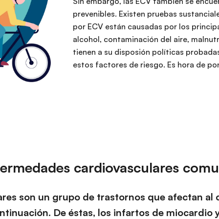
Sin embargo, las ECV también se encue
prevenibles. Existen pruebas sustancia
por ECV están causadas por los principa
alcohol, contaminación del aire, malnutr
tienen a su disposión políticas probadas
estos factores de riesgo. Es hora de pon
ermedades cardiovasculares com
es son un grupo de trastornos que afectan al cor
ntinuación. De éstas, los infartos de miocardio