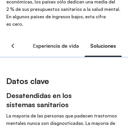
i
económicas, los países sólo dedican una media del
r
ó
2 % de sus presupuestos sanitarios a la salud mental.
i
n
En algunos países de ingresos bajos, esta cifra
n
es cero.
c
i
p
a
l
Datos clave
Desatendidas en los
sistemas sanitarios
La mayoría de las personas que padecen trastornos
mentales nunca son diagnosticadas. La mayoría de