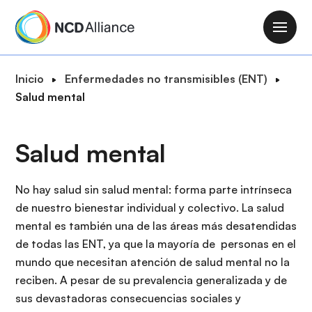
P
a
M
s
a
a
i
R
Inicio
Enfermedades no transmisibles (ENT)
r
n
u
Salud mental
a
n
t
l
a
a
c
Salud mental
v
d
o
i
e
n
g
n
No hay salud sin salud mental: forma parte intrínseca
t
a
a
de nuestro bienestar individual y colectivo. La salud
e
t
v
mental es también una de las áreas más desatendidas
n
i
e
de todas las ENT, ya que la mayoría de personas en el
i
o
g
mundo que necesitan atención de salud mental no la
d
n
a
reciben. A pesar de su prevalencia generalizada y de
o
c
sus devastadoras consecuencias sociales y
p