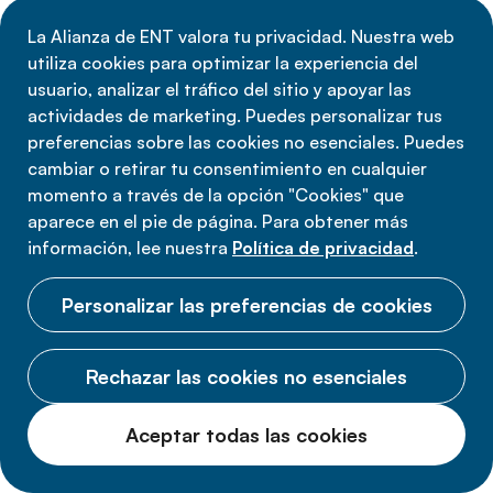
mental. Los trabajadores sanitarios de
La Alianza de ENT valora tu privacidad. Nuestra web
primera línea deben recibir formación para
utiliza cookies para optimizar la experiencia del
identificar riesgos y problemas, y derivar a
usuario, analizar el tráfico del sitio y apoyar las
las personas a profesionales
actividades de marketing. Puedes personalizar tus
especializados cuando sea necesario.
preferencias sobre las cookies no esenciales. Puedes
cambiar o retirar tu consentimiento en cualquier
momento a través de la opción "Cookies" que
aparece en el pie de página. Para obtener más
información, lee nuestra
Política de privacidad
.
Personalizar las preferencias de cookies
Rechazar las cookies no esenciales
El estigma es un poderoso factor
disuasorio para buscar atención de salud
Aceptar todas las cookies
mental. Es necesario promover una mejor
comprensión de la salud mental mediante