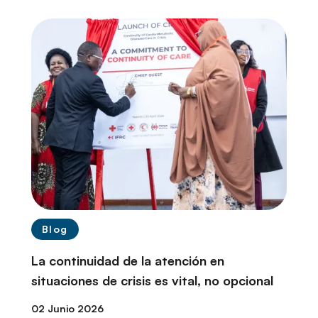
r
i
n
c
i
p
a
l
Blog
La continuidad de la atención en
situaciones de crisis es vital, no opcional
02 Junio 2026