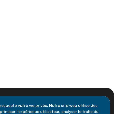
nscription à la newsletter
respecte votre vie privée. Notre site web utilise des
timiser l'expérience utilisateur, analyser le trafic du