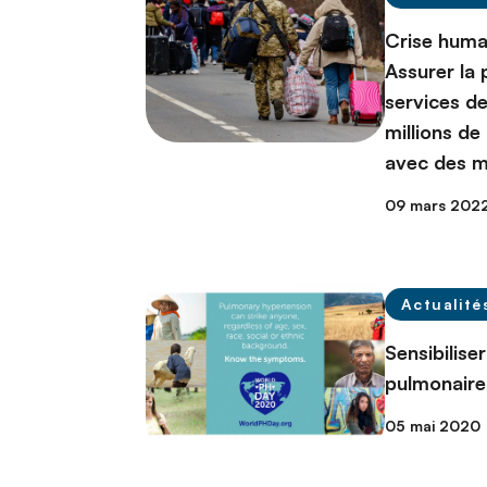
Crise human
Assurer la 
services d
millions de
avec des m
09 mars 202
Actualité
Sensibilise
pulmonaire
05 mai 2020