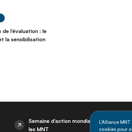
s
 de l’évaluation : le
t la sensibilisation
I
Semaine d’action mondiale sur
L'Alliance MNT 
les MNT
cookies pour op