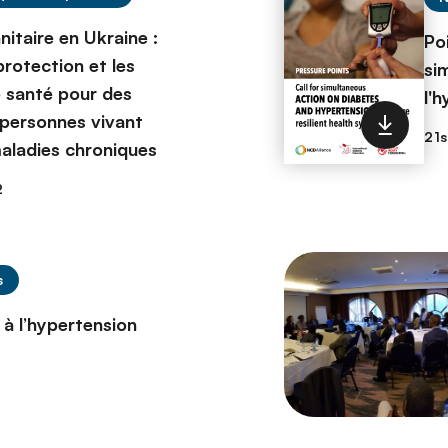
itaire en Ukraine :
Po
protection et les
si
e santé pour des
l'
 personnes vivant
aladies chroniques
2
s
r à l’hypertension