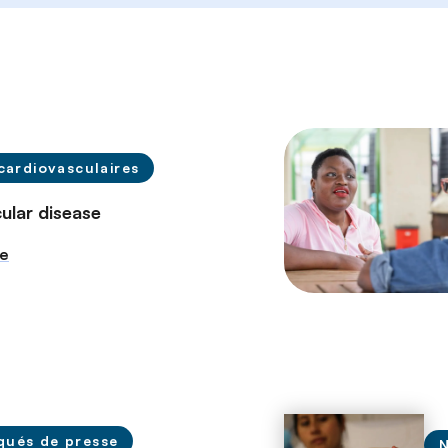
cardiovasculaires
ular disease
re
ués de presse
N