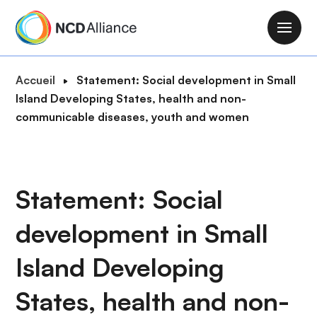
A
l
M
l
a
e
i
F
Accueil
Statement: Social development in Small
r
n
i
Island Developing States, health and non-
a
n
l
communicable diseases, youth and women
u
a
d
c
v
'
o
i
A
n
g
r
Statement: Social
t
a
i
e
t
development in Small
a
n
i
n
u
o
Island Developing
e
p
n
r
States, health and non-
i