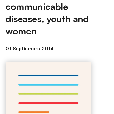
i
r
communicable
ó
i
n
n
diseases, youth and
c
women
i
p
a
l
01 Septiembre 2014