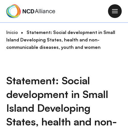
P
a
M
s
a
a
i
R
Inicio
Statement: Social development in Small
r
n
u
Island Developing States, health and non-
a
n
t
communicable diseases, youth and women
l
a
a
c
v
d
o
i
e
n
g
n
Statement: Social
t
a
a
e
t
development in Small
v
n
i
e
i
o
Island Developing
g
d
n
a
o
States, health and non-
c
p