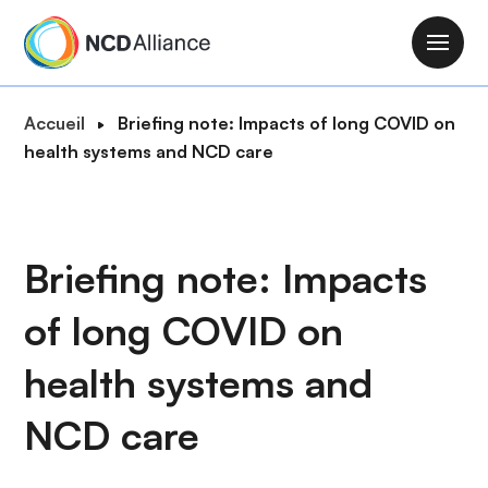
A
l
M
l
a
e
i
F
Accueil
Briefing note: Impacts of long COVID on
r
n
i
health systems and NCD care
a
n
l
u
a
d
c
v
'
o
i
A
Briefing note: Impacts
n
g
r
t
a
of long COVID on
i
e
t
a
n
i
health systems and
n
u
o
e
p
NCD care
n
r
i