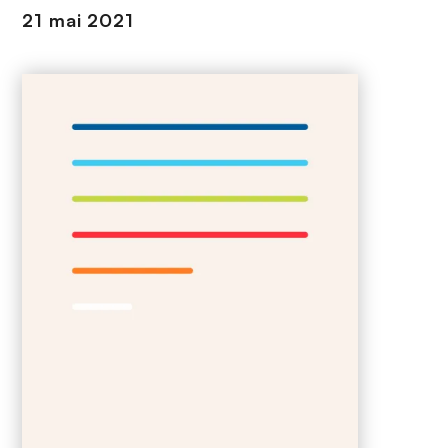
n
21 mai 2021
c
i
p
a
l