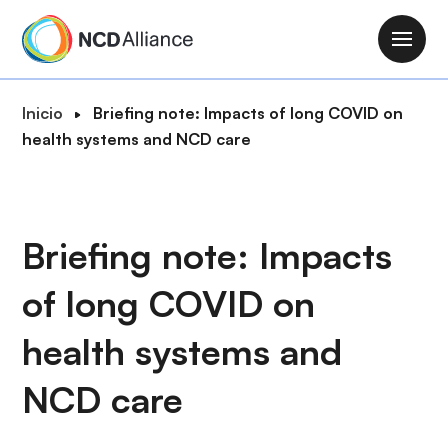
P
a
M
s
a
a
i
R
Inicio
Briefing note: Impacts of long COVID on
r
n
u
health systems and NCD care
a
n
t
l
a
a
c
v
d
o
i
e
Briefing note: Impacts
n
g
n
t
a
of long COVID on
a
e
t
v
n
i
health systems and
e
i
o
g
d
NCD care
n
a
o
c
p