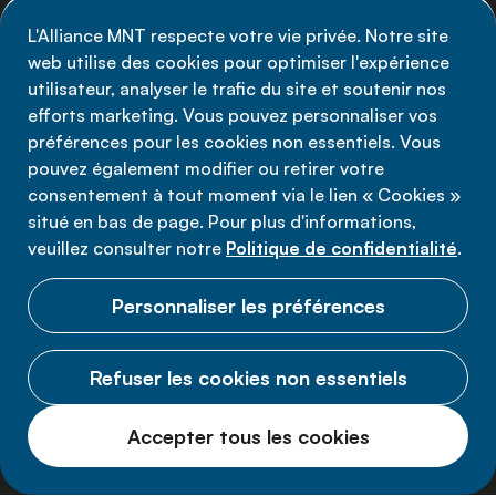
MNT - abonnez-vous à notre newsletter.
L'Alliance MNT respecte votre vie privée. Notre site
web utilise des cookies pour optimiser l'expérience
Inscrivez-vous maintenant
utilisateur, analyser le trafic du site et soutenir nos
efforts marketing. Vous pouvez personnaliser vos
préférences pour les cookies non essentiels. Vous
pouvez également modifier ou retirer votre
consentement à tout moment via le lien « Cookies »
Politique de confidentialité
situé en bas de page. Pour plus d'informations,
Conditions d'utilisation
veuillez consulter notre
Politique de confidentialité
.
Cookies
Personnaliser les préférences
Refuser les cookies non essentiels
© 2026 Alliance MNT.
Accepter tous les cookies
Tous droits réservés.