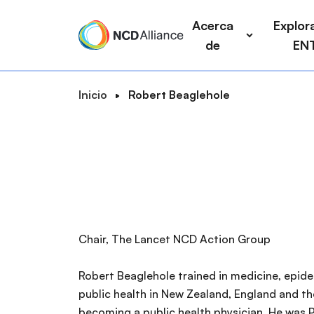
P
a
Acerca
Explora
a
i
de
EN
s
n
a
n
r
a
R
Inicio
Robert Beaglehole
a
v
B
u
l
i
u
t
c
g
s
a
o
a
c
d
n
t
e
a
t
i
n
r
e
o
a
n
n
Chair, The Lancet NCD Action Group
v
i
e
d
Robert Beaglehole trained in medicine, epid
g
o
public health in New Zealand, England and t
a
p
becoming a public health physician. He was 
c