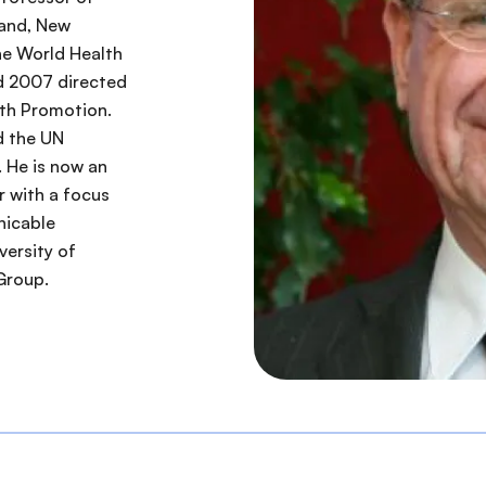
land, New
the World Health
d 2007 directed
th Promotion.
d the UN
 He is now an
r with a focus
nicable
versity of
Group.