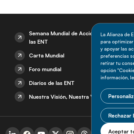
S
Semana Mundial de Acción sobre
La Alianza de E
las ENT
para optimizar l
M
y apoyar las a
Carta Mundial
no
preferencias s
retirar tu con
nu
Foro mundial
opción "Cookie
información, l
Diarios de las ENT
Personaliz
Nuestra Visión, Nuestra Voz
Rechazar l
© 
Aceptar t