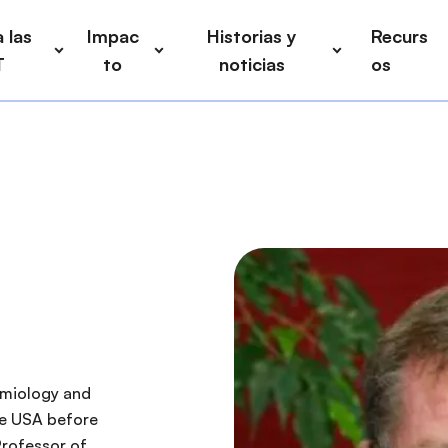
 las
Impac
Historias y
Recurs
T
to
noticias
os
emiology and
he USA before
Professor of