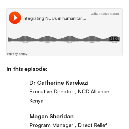
n
c
i
p
a
l
In this episode:
Dr Catherine Karekezi
Executive Director
, NCD Alliance
Kenya
Megan Sheridan
Program Manager
, Direct Relief