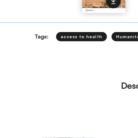
Tags:
access to health
Humanita
Des