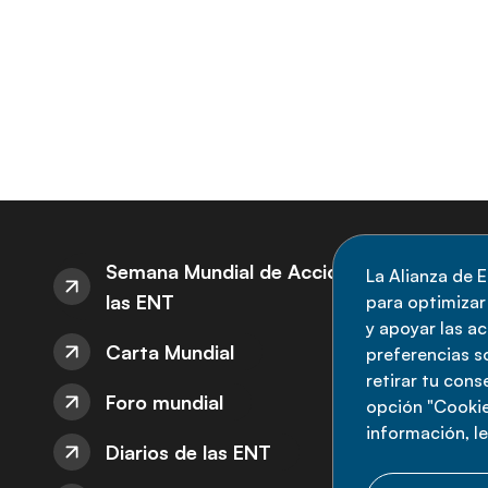
S
Semana Mundial de Acción sobre
La Alianza de E
las ENT
para optimizar l
M
y apoyar las a
Carta Mundial
no
preferencias s
retirar tu con
nu
Foro mundial
opción "Cookie
información, l
Diarios de las ENT