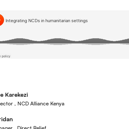
e Karekezi
rector
, NCD Alliance Kenya
ridan
nager
, Direct Relief