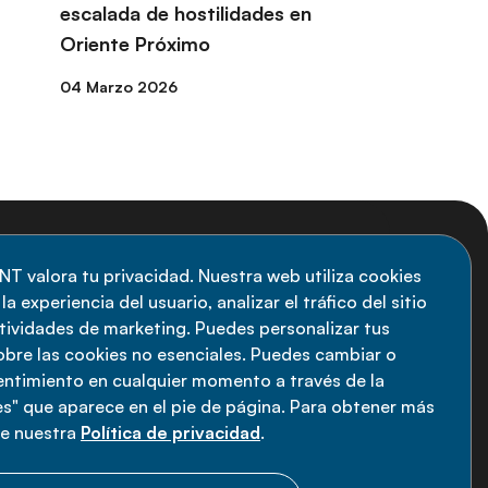
escalada de hostilidades en
Oriente Próximo
04 Marzo 2026
uscripción al boletín
NT valora tu privacidad. Nuestra web utiliza cookies
a experiencia del usuario, analizar el tráfico del sitio
anténgase informado sobre las últimas
ctividades de marketing. Puedes personalizar tus
vedades de la Alianza de ENT: suscríbete a
obre las cookies no esenciales. Puedes cambiar o
sentimiento en cualquier momento a través de la
estro boletín.
s" que aparece en el pie de página. Para obtener más
ee nuestra
Política de privacidad
.
Suscríbete ahora