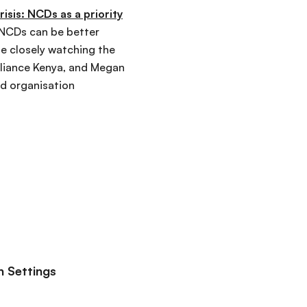
isis: NCDs as a priority
NCDs can be better
be closely watching the
Alliance Kenya, and Megan
d organisation
n Settings