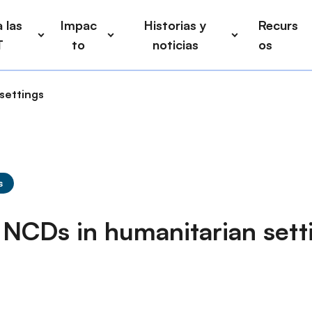
 las
Impac
Historias y
Recurs
T
to
noticias
os
settings
s
 NCDs in humanitarian sett