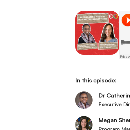
r
i
i
ó
n
n
c
i
p
a
l
In this episode:
Dr Catherin
Executive Di
Megan She
Program Ma