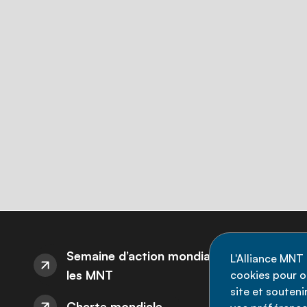
I
Semaine d’action mondiale sur
L'Alliance MNT 
les MNT
cookies pour op
Re
site et souten
Charte mondiale