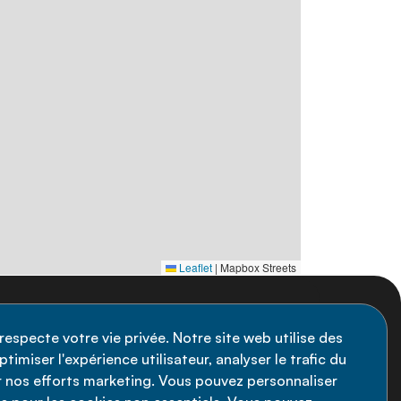
Leaflet
|
Mapbox Streets
nscription à la newsletter
respecte votre vie privée. Notre site web utilise des
timiser l'expérience utilisateur, analyser le trafic du
stez informé des dernières actualités de
ir nos efforts marketing. Vous pouvez personnaliser