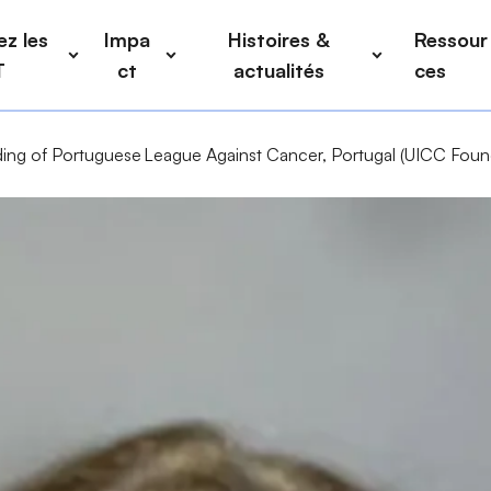
z les
Impa
Histoires &
Ressour
T
ct
actualités
ces
ing of Portuguese League Against Cancer, Portugal (UICC Foun