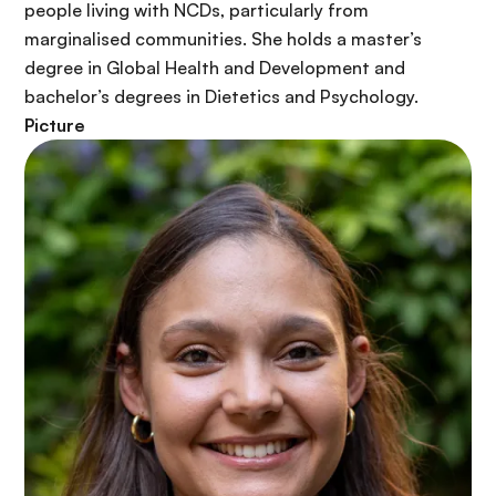
n
people living with NCDs, particularly from
c
marginalised communities. She holds a master’s
i
degree in Global Health and Development and
p
bachelor’s degrees in Dietetics and Psychology.
a
Picture
l