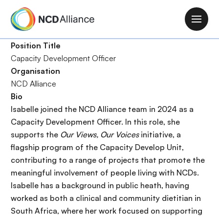
A
l
M
l
a
e
Position Title
i
r
Capacity Development Officer
n
a
Organisation
n
u
NCD Alliance
a
c
Bio
v
o
Isabelle joined the NCD Alliance team in 2024 as a
i
n
Capacity Development Officer. In this role, she
g
t
supports the
Our Views, Our Voices
initiative, a
a
e
flagship program of the Capacity Develop Unit,
t
n
contributing to a range of projects that promote the
i
u
meaningful involvement of people living with NCDs.
o
p
Isabelle has a background in public heath, having
n
r
worked as both a clinical and community dietitian in
i
South Africa, where her work focused on supporting