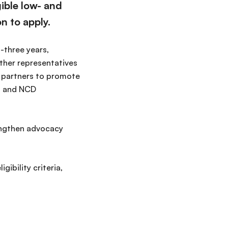
gible low- and
n to apply.
-three years,
ther representatives
d partners to promote
t and NCD
engthen advocacy
ibility criteria,