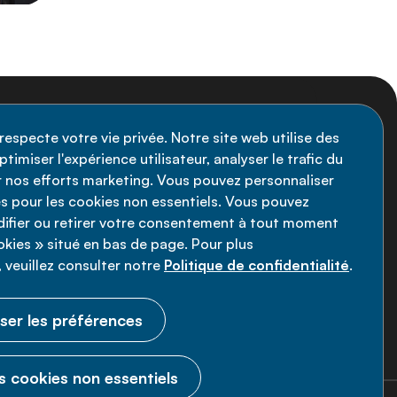
nscription à la newsletter
respecte votre vie privée. Notre site web utilise des
timiser l'expérience utilisateur, analyser le trafic du
stez informé des dernières actualités de
ir nos efforts marketing. Vous pouvez personnaliser
Alliance MNT - abonnez-vous à notre
s pour les cookies non essentiels. Vous pouvez
fier ou retirer votre consentement à tout moment
wsletter.
ookies » situé en bas de page. Pour plus
 veuillez consulter notre
Politique de confidentialité
.
Inscrivez-vous maintenant
ser les préférences
s cookies non essentiels