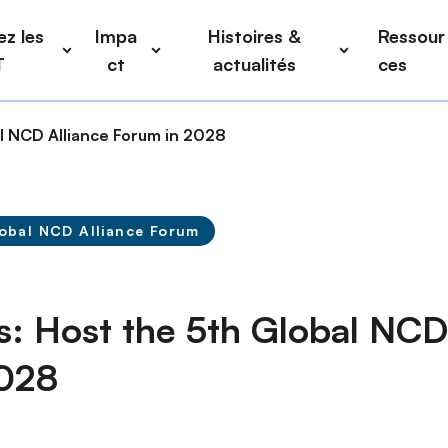
z les
Impa
Histoires &
Ressour
T
ct
actualités
ces
al NCD Alliance Forum in 2028
obal NCD Alliance Forum
ds: Host the 5th Global NCD
2028