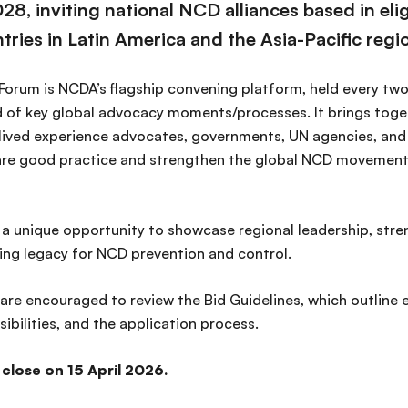
28, inviting national NCD alliances based in eli
ies in Latin America and the Asia-Pacific regio
Forum is NCDA’s flagship convening platform, held every two
d of key global advocacy moments/processes. It brings toge
h, lived experience advocates, governments, UN agencies, an
are good practice and strengthen the global NCD movemen
 a unique opportunity to showcase regional leadership, str
ting legacy for NCD prevention and control.
re encouraged to review the Bid Guidelines, which outline elig
sibilities, and the application process.
 close on 15 April 2026.