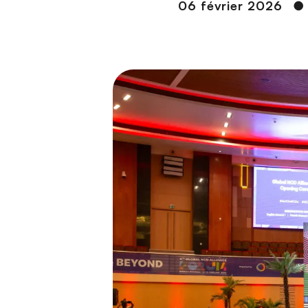
n
06 février 2026
●
c
i
p
a
l