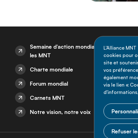
I
Semaine d’action mondiale sur
L'Alliance MNT 
les MNT
cookies pour op
Re
site et souten
Charte mondiale
l'
vos préférence
également modi
ne
Forum mondial
via le lien « C
d'informations,
Carnets MNT
Personnali
Notre vision, notre voix
Refuser le