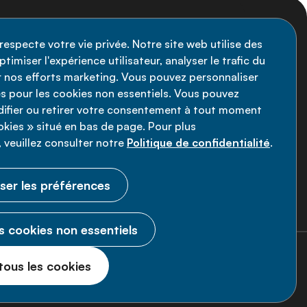
nscription à la newsletter
respecte votre vie privée. Notre site web utilise des
timiser l'expérience utilisateur, analyser le trafic du
stez informé des dernières actualités de
ir nos efforts marketing. Vous pouvez personnaliser
Alliance MNT - abonnez-vous à notre
s pour les cookies non essentiels. Vous pouvez
fier ou retirer votre consentement à tout moment
wsletter.
ookies » situé en bas de page. Pour plus
 veuillez consulter notre
Politique de confidentialité
.
Inscrivez-vous maintenant
ser les préférences
s cookies non essentiels
© 2026 Alliance MNT.
Tous droits
tous les cookies
réservés.