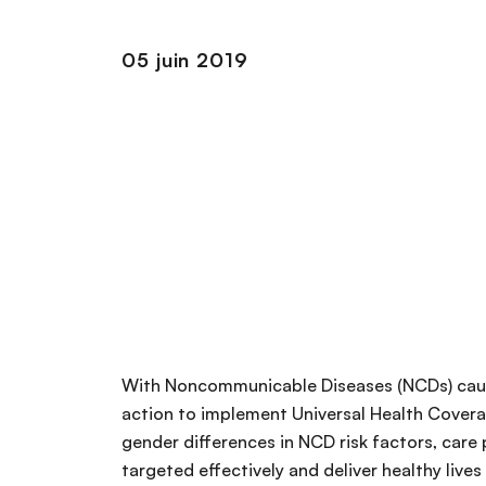
n
c
05 juin 2019
i
p
a
l
With Noncommunicable Diseases (NCDs) caus
action to implement Universal Health Cover
gender differences in NCD risk factors, care
targeted effectively and deliver healthy live