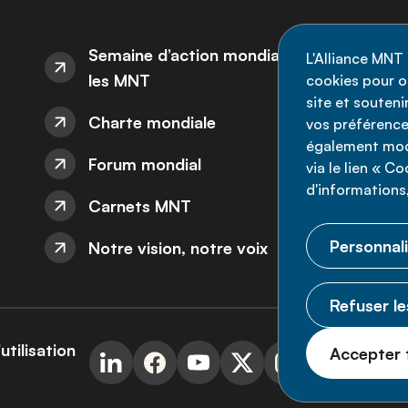
I
Semaine d’action mondiale sur
L'Alliance MNT 
les MNT
cookies pour op
Re
site et souten
Charte mondiale
l'
vos préférence
également modi
ne
Forum mondial
via le lien « C
d'informations,
Carnets MNT
Personnali
Notre vision, notre voix
Refuser le
utilisation
Accepter 