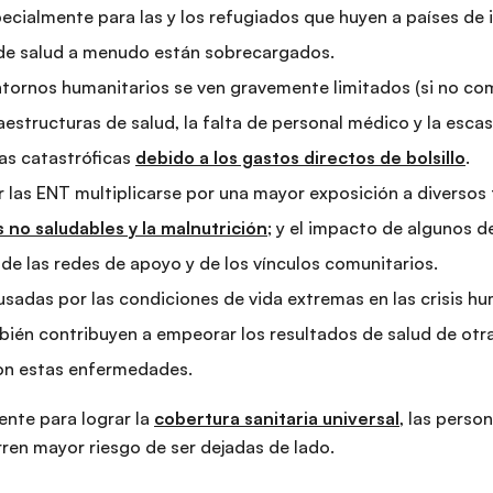
cialmente para las y los refugiados que huyen a países de 
s de salud a menudo están sobrecargados.
entornos humanitarios se ven gravemente limitados (si no co
aestructuras de salud, la falta de personal médico y la esca
s catastróficas
debido a los gastos directos de bolsillo
.
r las ENT multiplicarse por una mayor exposición a diversos
s no saludables y la malnutrición
; y el impacto de algunos d
 de las redes de apoyo y de los vínculos comunitarios.
usadas por las condiciones de vida extremas en las crisis hu
én contribuyen a empeorar los resultados de salud de otras
con estas enfermedades.
ente para lograr la
cobertura sanitaria universal
, las perso
ren mayor riesgo de ser dejadas de lado.