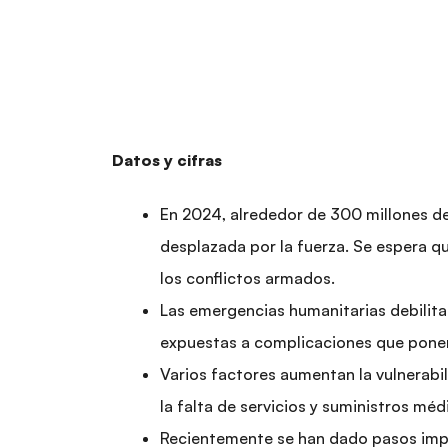
r
i
i
ó
n
n
c
i
p
Datos y cifras
a
l
En 2024, alrededor de 300 millones de
desplazada por la fuerza. Se espera 
los conflictos armados.
Las emergencias humanitarias debilita
expuestas a complicaciones que ponen
Varios factores aumentan la vulnerabil
la falta de servicios y suministros mé
Recientemente se han dado pasos impor