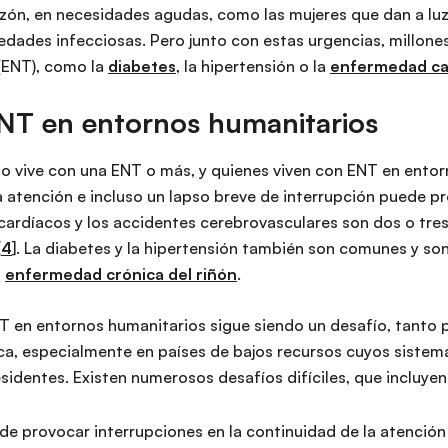
zón, en necesidades agudas, como las mujeres que dan a luz y
edades infecciosas. Pero junto con estas urgencias, millone
(ENT), como la
diabetes
, la hipertensión o la
enfermedad ca
NT en entornos humanitarios
o vive con una ENT o más, y quienes viven con ENT en entor
la atención e incluso un lapso breve de interrupción puede 
cardíacos y los accidentes cerebrovasculares son dos o tr
[
4
]. La diabetes y la hipertensión también son comunes y so
a
enfermedad crónica del riñón
.
NT en entornos humanitarios sigue siendo un desafío, tanto 
ca, especialmente en países de bajos recursos cuyos sistema
sidentes. Existen numerosos desafíos difíciles, que incluyen
de provocar interrupciones en la continuidad de la atenció