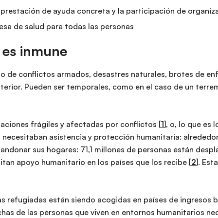
la prestación de ayuda concreta y la participación de organi
esa de salud para todas las personas
e es inmune
o de conflictos armados, desastres naturales, brotes de enf
erior. Pueden ser temporales, como en el caso de un terrem
aciones frágiles y afectadas por conflictos [
1
], o, lo que e
 necesitaban asistencia y protección humanitaria: alrededor
ndonar sus hogares: 71,1 millones de personas están despl
itan apoyo humanitario en los países que los recibe [
2
]. Es
nas refugiadas están siendo acogidas en países de ingresos 
chas de las personas que viven en entornos humanitarios nec