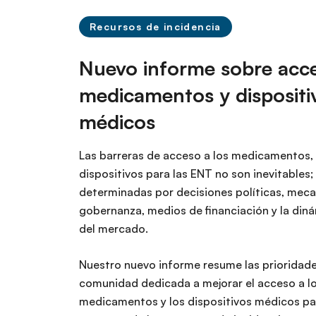
r
i
Recursos de incidencia
n
c
Nuevo informe sobre acc
i
medicamentos y dispositi
p
a
médicos
l
Las barreras de acceso a los medicamentos,
dispositivos para las ENT no son inevitables;
determinadas por decisiones políticas, mec
gobernanza, medios de financiación y la din
del mercado.
Nuestro nuevo informe resume las prioridade
comunidad dedicada a mejorar el acceso a l
medicamentos y los dispositivos médicos par