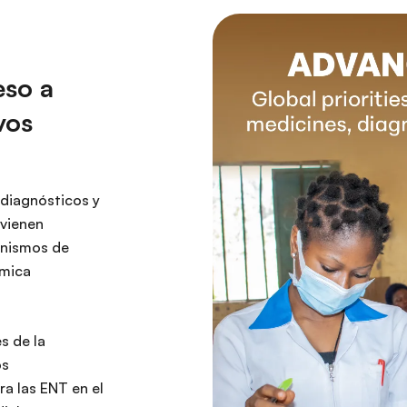
eso a
vos
 diagnósticos y
 vienen
anismos de
ámica
s de la
os
a las ENT en el