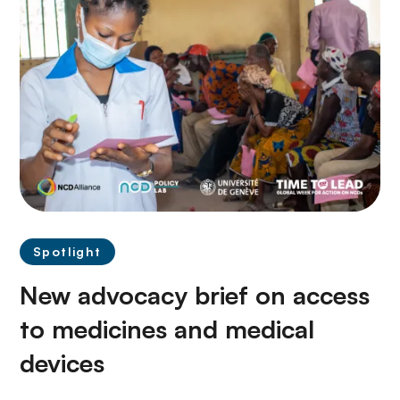
n
c
i
p
a
l
Spotlight
New advocacy brief on access
to medicines and medical
devices