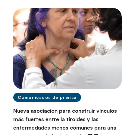
r
i
n
c
i
p
a
l
Comunicados de prensa
Nueva asociación para construir vínculos
más fuertes entre la tiroides y las
enfermedades menos comunes para una