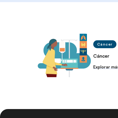
r
i
n
c
i
p
a
Cáncer
l
Cáncer
Explorar má