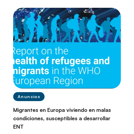
r
i
n
c
i
p
a
l
Anuncios
Migrantes en Europa viviendo en malas
condiciones, susceptibles a desarrollar
ENT