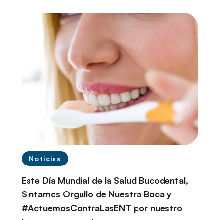
r
i
n
c
i
p
a
l
Noticias
Este Día Mundial de la Salud Bucodental,
Sintamos Orgullo de Nuestra Boca y
#ActuemosContraLasENT por nuestro