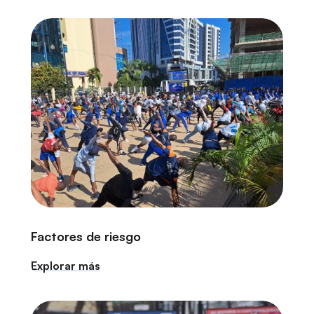
r
i
n
c
i
p
a
l
Factores de riesgo
Explorar más