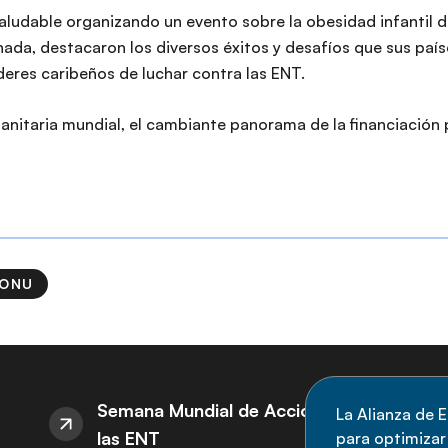
aludable organizando un evento sobre la obesidad infantil 
ada, destacaron los diversos éxitos y desafíos que sus país
deres caribeños de luchar contra las ENT.
anitaria mundial, el cambiante panorama de la financiación 
 ONU
S
Semana Mundial de Acción sobre
La Alianza de E
las ENT
para optimizar l