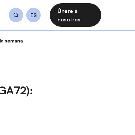
Únete a
ES
Buscar
nosotros
la semana
GA72):