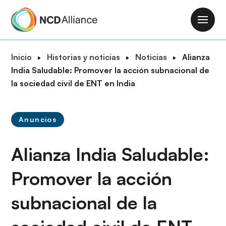
P
a
M
s
a
a
i
R
Inicio
Historias y noticias
Noticias
Alianza
r
n
u
India Saludable: Promover la acción subnacional de
a
n
t
la sociedad civil de ENT en India
l
a
a
c
v
d
o
i
Anuncios
e
n
g
n
t
a
Alianza India Saludable:
a
e
t
v
n
i
Promover la acción
e
i
o
g
d
subnacional de la
n
a
o
c
p