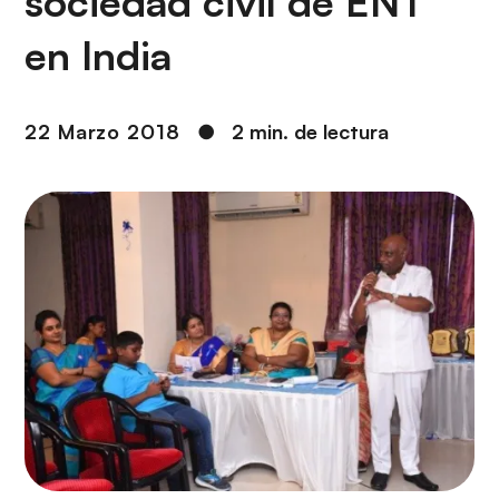
sociedad civil de ENT
i
r
ó
i
en India
n
n
c
i
22 Marzo 2018
●
2 min. de lectura
p
a
l