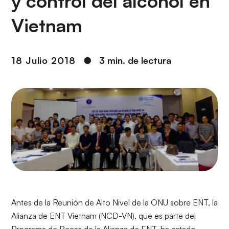
y control del alcohol en
i
r
ó
i
Vietnam
n
n
c
i
18 Julio 2018
●
3 min. de lectura
p
a
l
Antes de la Reunión de Alto Nivel de la ONU sobre ENT, la
Alianza de ENT Vietnam (NCD-VN), que es parte del