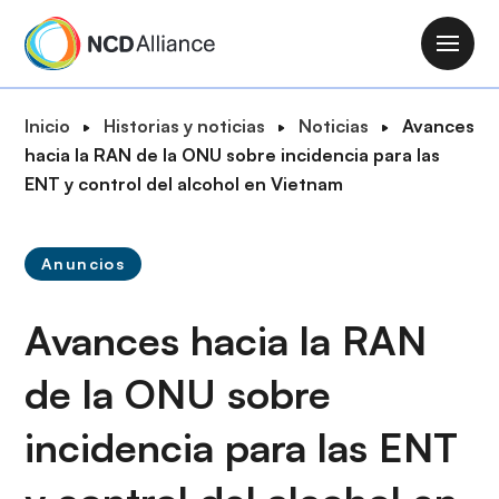
P
a
M
s
a
a
i
R
Inicio
Historias y noticias
Noticias
Avances
r
n
u
hacia la RAN de la ONU sobre incidencia para las
a
n
t
ENT y control del alcohol en Vietnam
l
a
a
c
v
d
o
i
Anuncios
e
n
g
n
t
a
Avances hacia la RAN
a
e
t
v
n
i
de la ONU sobre
e
i
o
g
d
incidencia para las ENT
n
a
o
c
p