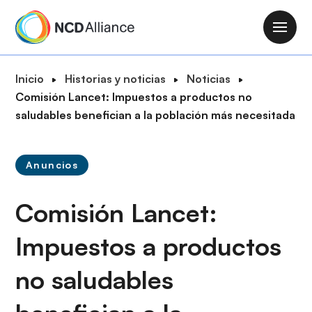
P
a
M
s
a
a
i
R
Inicio
Historias y noticias
Noticias
r
n
u
Comisión Lancet: Impuestos a productos no
a
n
t
saludables benefician a la población más necesitada
l
a
a
c
v
d
o
i
Anuncios
e
n
g
n
t
a
Comisión Lancet:
a
e
t
v
n
i
Impuestos a productos
e
i
o
g
d
no saludables
n
a
o
c
p