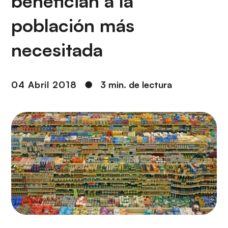
benefician a la
i
r
ó
i
población más
n
n
c
necesitada
i
p
a
04 Abril 2018
●
3 min. de lectura
l