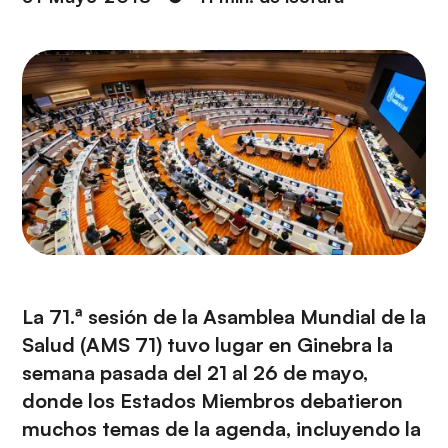
i
r
ó
i
n
n
c
i
p
a
l
La 71.ª sesión de la Asamblea Mundial de la
Salud (AMS 71) tuvo lugar en Ginebra la
semana pasada del 21 al 26 de mayo,
donde los Estados Miembros debatieron
muchos temas de la agenda, incluyendo la