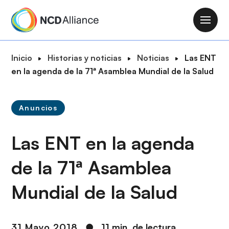
P
a
M
s
a
a
i
R
Inicio
Historias y noticias
Noticias
Las ENT
r
n
u
en la agenda de la 71ª Asamblea Mundial de la Salud
a
n
t
l
a
a
c
v
Anuncios
d
o
i
e
n
g
Las ENT en la agenda
n
t
a
a
e
t
de la 71ª Asamblea
v
n
i
e
i
Mundial de la Salud
o
g
d
n
a
o
c
p
31 Mayo 2018
●
11 min. de lectura