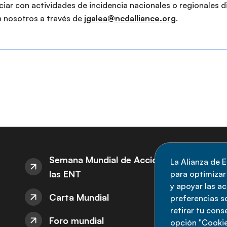
ciar con actividades de incidencia nacionales o regionales 
 nosotros a través de
jgalea@ncdalliance.org
.
S
Semana Mundial de Acción sobre
La Alianza de E
las ENT
para optimizar l
M
y apoyar las a
Carta Mundial
no
preferencias s
retirar tu con
nu
Foro mundial
opción "Cookie