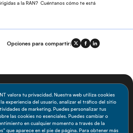
dirigidas a la RAN? Cuéntanos cómo te está
Opciones para compartir:
uscripción al boletín
NT valora tu privacidad. Nuestra web utiliza cookies
a experiencia del usuario, analizar el tráfico del sitio
anténgase informado sobre las últimas
ctividades de marketing. Puedes personalizar tus
vedades de la Alianza de ENT: suscríbete a
obre las cookies no esenciales. Puedes cambiar o
sentimiento en cualquier momento a través de la
estro boletín.
s" que aparece en el pie de página. Para obtener más