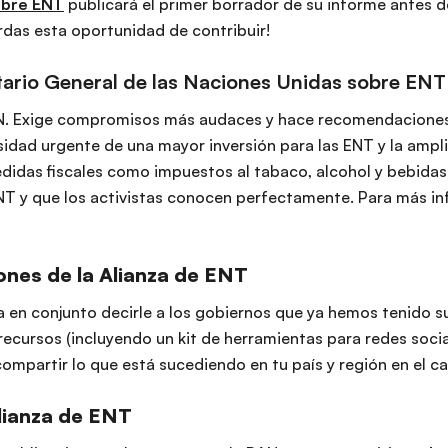
obre ENT
publicará el primer borrador de su informe antes d
erdas esta oportunidad de contribuir!
etario General de las Naciones Unidas sobre ENT
AN. Exige compromisos más audaces y hace recomendaciones s
idad urgente de una mayor inversión para las ENT y la ampl
edidas fiscales como impuestos al tabaco, alcohol y bebidas
T y que los activistas conocen perfectamente. Para más in
ones de la Alianza de ENT
en conjunto decirle a los gobiernos que ya hemos tenido su
ecursos (incluyendo un kit de herramientas para redes social
compartir lo que está sucediendo en tu país y región en el c
lianza de ENT