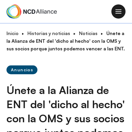
P
a
M
s
a
a
i
R
Inicio
Historias y noticias
Noticias
Únete a
r
n
u
la Alianza de ENT del 'dicho al hecho' con la OMS y
a
n
t
sus socios porque juntos podemos vencer a las ENT.
l
a
a
c
v
d
o
i
Anuncios
e
n
g
n
t
a
Únete a la Alianza de
a
e
t
v
n
i
ENT del 'dicho al hecho'
e
i
o
g
d
con la OMS y sus socios
n
a
o
c
p