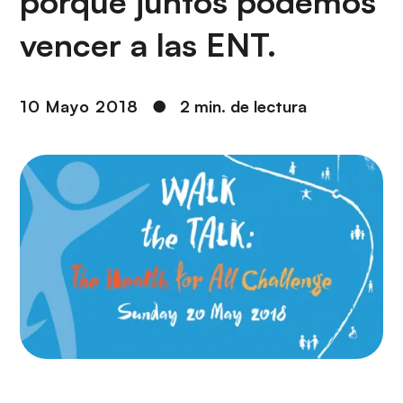
porque juntos podemos
i
r
ó
i
vencer a las ENT.
n
n
c
i
10 Mayo 2018
●
2 min. de lectura
p
a
l