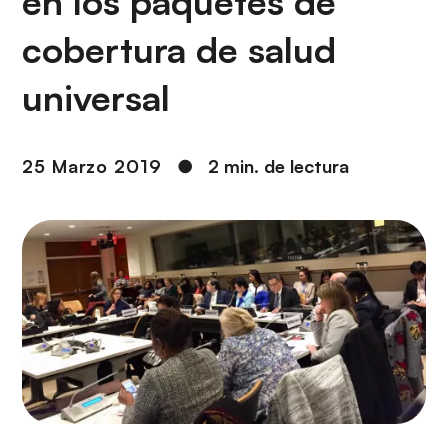
en los paquetes de
i
r
ó
i
cobertura de salud
n
n
c
universal
i
p
a
25 Marzo 2019
●
2 min. de lectura
l