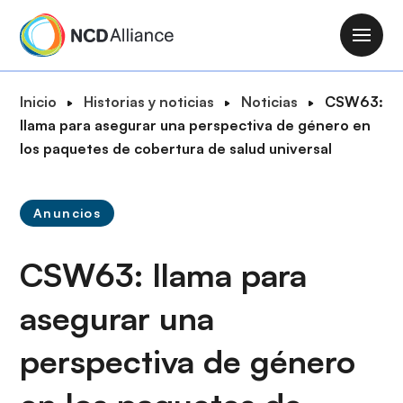
P
a
M
s
a
a
i
R
Inicio
Historias y noticias
Noticias
CSW63:
r
n
u
llama para asegurar una perspectiva de género en
a
n
t
los paquetes de cobertura de salud universal
l
a
a
c
v
d
o
i
Anuncios
e
n
g
n
t
a
CSW63: llama para
a
e
t
v
n
i
asegurar una
e
i
o
g
d
perspectiva de género
n
a
o
c
p