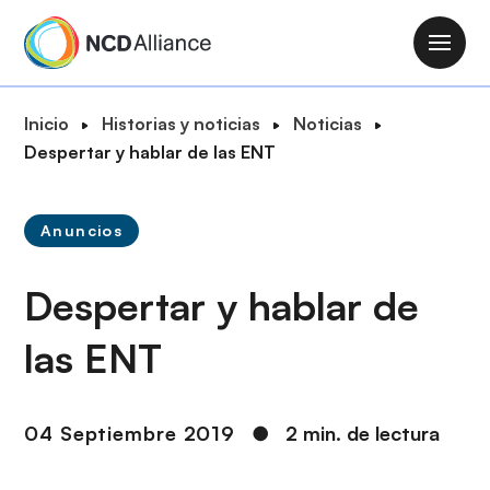
P
a
M
s
a
a
i
R
Inicio
Historias y noticias
Noticias
r
n
u
Despertar y hablar de las ENT
a
n
t
l
a
a
c
v
Anuncios
d
o
i
e
n
g
Despertar y hablar de
n
t
a
a
e
t
las ENT
v
n
i
e
i
o
g
d
n
04 Septiembre 2019
●
2 min. de lectura
a
o
c
p