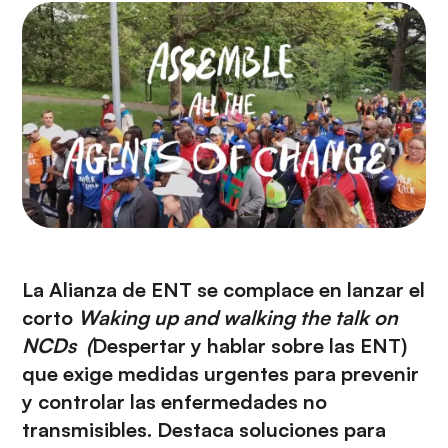
i
r
ó
i
n
n
c
i
p
a
l
La Alianza de ENT se complace en lanzar el
corto
Waking up and walking the talk on
NCDs
(
Despertar y hablar sobre las ENT)
que exige medidas urgentes para prevenir
y controlar las enfermedades no
transmisibles. Destaca soluciones para