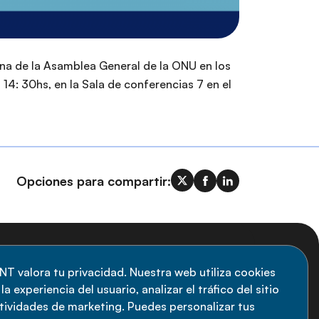
na de la Asamblea General de la ONU en los
14: 30hs, en la Sala de conferencias 7 en el
Opciones para compartir:
uscripción al boletín
NT valora tu privacidad. Nuestra web utiliza cookies
a experiencia del usuario, analizar el tráfico del sitio
anténgase informado sobre las últimas
ctividades de marketing. Puedes personalizar tus