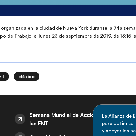
organizada en la ciudad de Nueva York durante la 74a sema
o de Trabajo' el lunes 23 de septiembre de 2019, de 13:15 a 
il
México
S
Semana Mundial de Acción sobre
La Alianza de E
las ENT
para optimizar l
M
y apoyar las a