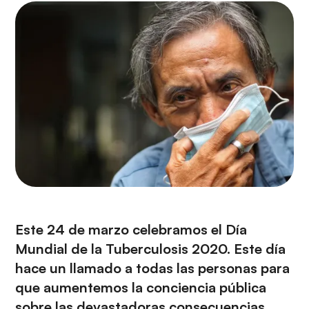
i
r
ó
i
n
n
c
i
p
a
l
Este 24 de marzo celebramos el Día
Mundial de la Tuberculosis 2020. Este día
hace un llamado a todas las personas para
que aumentemos la conciencia pública
sobre las devastadoras consecuencias