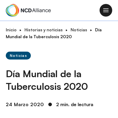
P
a
M
s
a
a
i
R
Inicio
Historias y noticias
Noticias
Día
r
n
u
Mundial de la Tuberculosis 2020
a
n
t
l
a
a
c
v
Noticias
d
o
i
e
n
g
Día Mundial de la
n
t
a
a
e
t
Tuberculosis 2020
v
n
i
e
i
o
g
d
n
24 Marzo 2020
●
2 min. de lectura
a
o
c
p