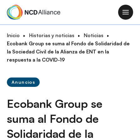
P
a
M
s
a
a
i
R
Inicio
Historias y noticias
Noticias
r
n
u
Ecobank Group se suma al Fondo de Solidaridad de
a
n
t
la Sociedad Civil de la Alianza de ENT en la
l
a
a
respuesta a la COVID-19
c
v
d
o
i
e
n
g
Anuncios
n
t
a
a
e
t
Ecobank Group se
v
n
i
e
i
o
suma al Fondo de
g
d
n
a
o
Solidaridad de la
c
p