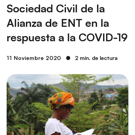
i
r
Sociedad Civil de la
ó
i
n
n
Alianza de ENT en la
c
i
respuesta a la COVID-19
p
a
l
11 Noviembre 2020
●
2 min. de lectura