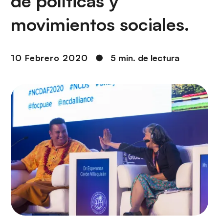
de políticas y
i
r
ó
i
movimientos sociales.
n
n
c
i
10 Febrero 2020
●
5 min. de lectura
p
a
l