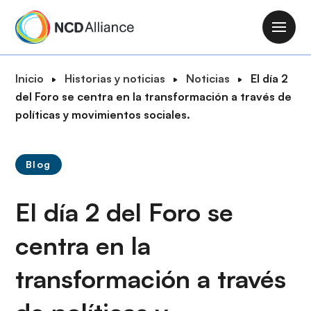
P
a
M
s
a
a
i
R
Inicio
Historias y noticias
Noticias
El día 2
r
n
u
del Foro se centra en la transformación a través de
a
n
t
políticas y movimientos sociales.
l
a
a
c
v
d
o
i
Blog
e
n
g
n
t
a
El día 2 del Foro se
a
e
t
v
n
i
centra en la
e
i
o
g
d
transformación a través
n
a
o
c
p