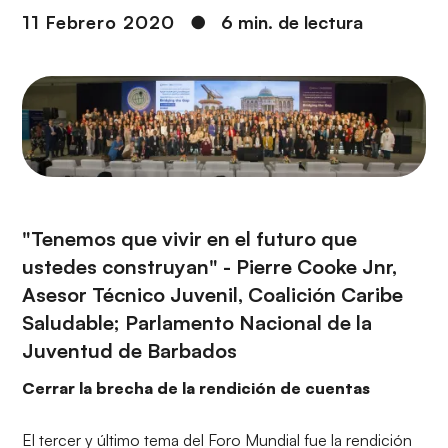
i
r
11 Febrero 2020
●
6 min. de lectura
ó
i
n
n
c
i
p
a
l
"Tenemos que vivir en el futuro que
ustedes construyan" - Pierre Cooke Jnr,
Asesor Técnico Juvenil, Coalición Caribe
Saludable; Parlamento Nacional de la
Juventud de Barbados
Cerrar la brecha de la rendición de cuentas
El tercer y último tema del Foro Mundial fue la rendición