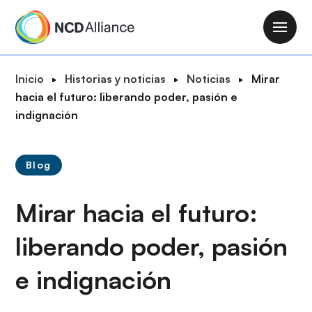
P
a
M
s
a
a
i
R
Inicio
Historias y noticias
Noticias
Mirar
r
n
u
hacia el futuro: liberando poder, pasión e
a
n
t
indignación
l
a
a
c
v
d
o
i
Blog
e
n
g
n
t
a
Mirar hacia el futuro:
a
e
t
v
n
i
liberando poder, pasión
e
i
o
g
d
e indignación
n
a
o
c
p