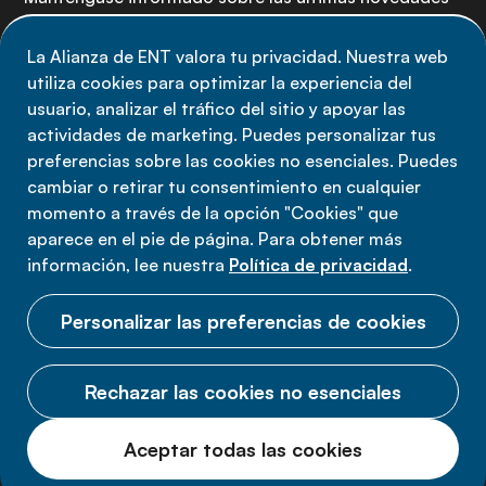
de la Alianza de ENT: suscríbete a nuestro boletín.
La Alianza de ENT valora tu privacidad. Nuestra web
utiliza cookies para optimizar la experiencia del
Suscríbete ahora
usuario, analizar el tráfico del sitio y apoyar las
actividades de marketing. Puedes personalizar tus
preferencias sobre las cookies no esenciales. Puedes
cambiar o retirar tu consentimiento en cualquier
momento a través de la opción "Cookies" que
Política de privacidad
aparece en el pie de página. Para obtener más
Términos de uso
información, lee nuestra
Política de privacidad
.
Cookies
Personalizar las preferencias de cookies
Rechazar las cookies no esenciales
© 2026 Alianza ENT.
Aceptar todas las cookies
Todos los derechos reservados.