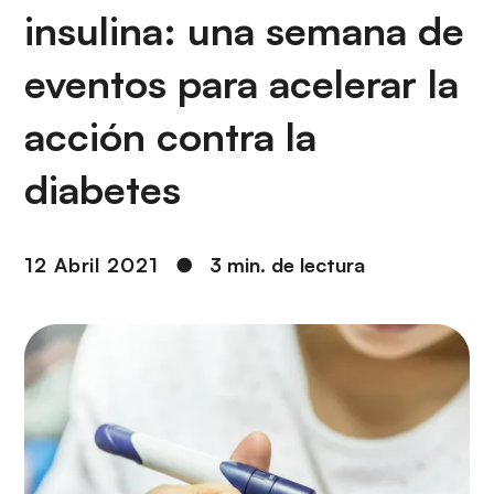
i
r
insulina: una semana de
ó
i
n
n
eventos para acelerar la
c
i
acción contra la
p
diabetes
a
l
12 Abril 2021
●
3 min. de lectura