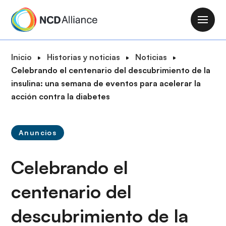
P
a
M
s
a
a
i
R
Inicio
Historias y noticias
Noticias
r
n
u
Celebrando el centenario del descubrimiento de la
a
n
t
insulina: una semana de eventos para acelerar la
l
a
a
acción contra la diabetes
c
v
d
o
i
e
n
g
Anuncios
n
t
a
a
e
t
Celebrando el
v
n
i
e
i
o
centenario del
g
d
n
a
o
descubrimiento de la
c
p