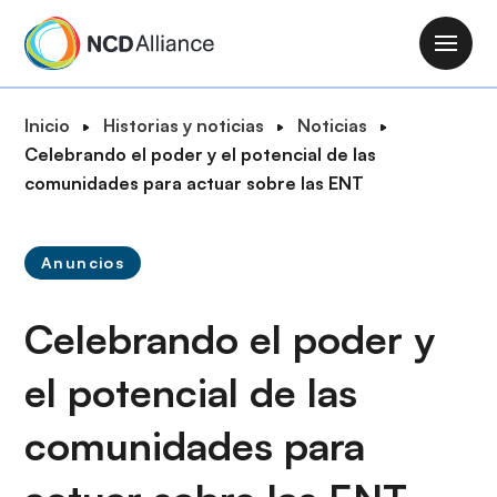
P
a
M
s
a
a
i
R
Inicio
Historias y noticias
Noticias
r
n
u
Celebrando el poder y el potencial de las
a
n
t
comunidades para actuar sobre las ENT
l
a
a
c
v
d
o
i
Anuncios
e
n
g
n
t
a
Celebrando el poder y
a
e
t
v
n
i
el potencial de las
e
i
o
g
d
comunidades para
n
a
o
c
p