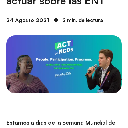
actuar sobre las ENT
i
r
ó
i
n
n
24 Agosto 2021
●
2 min. de lectura
c
i
p
a
l
Estamos a días de la Semana Mundial de