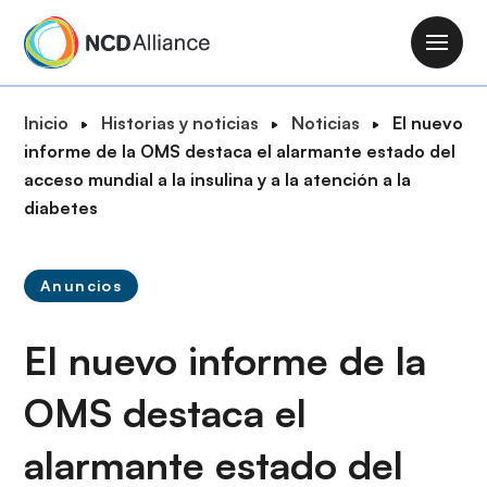
P
a
M
s
a
a
i
R
Inicio
Historias y noticias
Noticias
El nuevo
r
n
u
informe de la OMS destaca el alarmante estado del
a
n
t
acceso mundial a la insulina y a la atención a la
l
a
a
diabetes
c
v
d
o
i
e
n
g
Anuncios
n
t
a
a
e
t
El nuevo informe de la
v
n
i
e
i
o
OMS destaca el
g
d
n
a
o
alarmante estado del
c
p