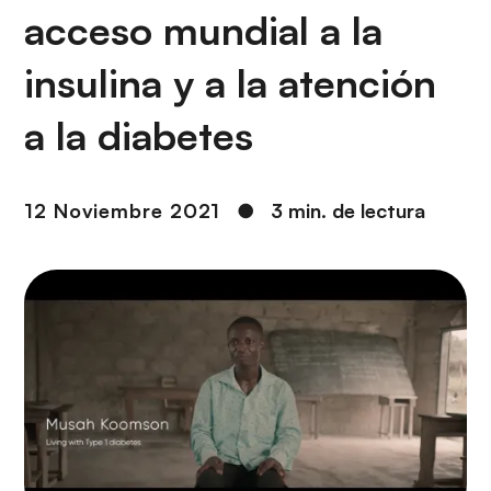
i
r
acceso mundial a la
ó
i
n
n
insulina y a la atención
c
i
a la diabetes
p
a
l
12 Noviembre 2021
●
3 min. de lectura