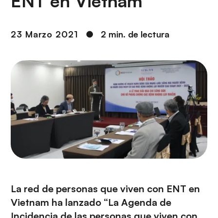
ENT en Vietnam
i
r
ó
i
n
n
23 Marzo 2021
●
2 min. de lectura
c
i
p
a
l
La red de personas que viven con ENT en
Vietnam ha lanzado “
La Agenda de
Incidencia de las personas que viven con