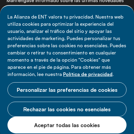
Manténgase informado sobre las últimas novedades
de la Alianza de ENT: suscríbete a nuestro boletín.
La Alianza de ENT valora tu privacidad. Nuestra web
utiliza cookies para optimizar la experiencia del
Suscríbete ahora
usuario, analizar el tráfico del sitio y apoyar las
actividades de marketing. Puedes personalizar tus
preferencias sobre las cookies no esenciales. Puedes
cambiar o retirar tu consentimiento en cualquier
momento a través de la opción "Cookies" que
Política de privacidad
aparece en el pie de página. Para obtener más
Términos de uso
información, lee nuestra
Política de privacidad
.
Cookies
Personalizar las preferencias de cookies
Rechazar las cookies no esenciales
© 2026 Alianza ENT.
Aceptar todas las cookies
Todos los derechos reservados.