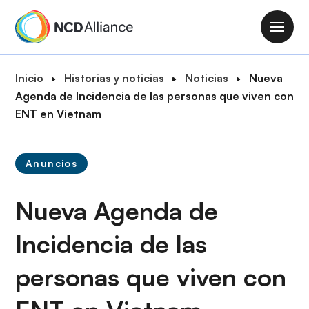
P
a
M
s
a
a
i
R
Inicio
Historias y noticias
Noticias
Nueva
r
n
u
Agenda de Incidencia de las personas que viven con
a
n
t
ENT en Vietnam
l
a
a
c
v
d
o
i
Anuncios
e
n
g
n
t
a
Nueva Agenda de
a
e
t
v
n
i
Incidencia de las
e
i
o
g
d
personas que viven con
n
a
o
c
p