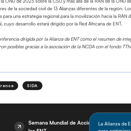
 la ONU de 2023 sobre la CSU y más allá de la RAN de la ONU d
res de la sociedad civil de 13 Alianzas diferentes de la región. L
s para una estrategia regional para la movilización hacia la RAN
al, cuyo desarrollo estará dirigido por la Red Africana de ENT.
 conferencia dirigida por la Alianza de ENT como el resumen de int
on posibles gracias a la asociación de la NCDA con el fondo T
Th
erence
SIDA
S
Semana Mundial de Acción sobre
La Alianza de E
las ENT
para optimizar l