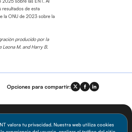
e 2025 sobre las ENT. Al
os resultados de esta
 de la ONU de 2023 sobre la
egración producido por la
e Leona M. and Harry B.
Opciones para compartir:
uscripción al boletín
NT valora tu privacidad. Nuestra web utiliza cookies
a experiencia del usuario, analizar el tráfico del sitio