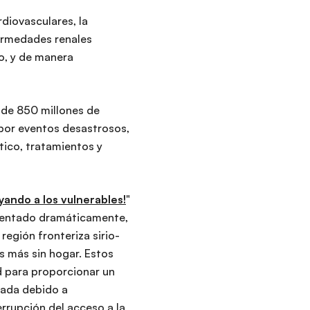
diovasculares, la
fermedades renales
o, y de manera
 de 850 millones de
por eventos desastrosos,
tico, tratamientos y
yando a los vulnerables!
"
umentado dramáticamente,
egión fronteriza sirio-
s más sin hogar. Estos
d para proporcionar un
tada debido a
errupción del acceso a la