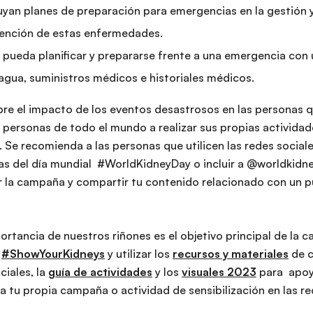
uyan planes de preparación para emergencias en la gestión y
vención de estas enfermedades.
s pueda planificar y prepararse frente a una emergencia con
 agua, suministros médicos e historiales médicos.
bre el impacto de los eventos desastrosos en las personas
as personas de todo el mundo a realizar sus propias actividad
. Se recomienda a las personas que utilicen las redes social
as del día mundial #WorldKidneyDay o incluir a @worldkidn
r la campaña y compartir tu contenido relacionado con un
rtancia de nuestros riñones es el objetivo principal de la 
o
#ShowYourKidneys
y utilizar los
recursos y materiales
de c
ciales, la
guía de actividades
y los
visuales 2023
para apoyar
a tu propia campaña o actividad de sensibilización en las re