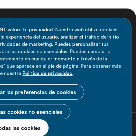
uscripción al boletín
NT valora tu privacidad. Nuestra web utiliza cookies
a experiencia del usuario, analizar el tráfico del sitio
anténgase informado sobre las últimas
ctividades de marketing. Puedes personalizar tus
vedades de la Alianza de ENT: suscríbete a
obre las cookies no esenciales. Puedes cambiar o
sentimiento en cualquier momento a través de la
estro boletín.
s" que aparece en el pie de página. Para obtener más
ee nuestra
Política de privacidad
.
Suscríbete ahora
ar las preferencias de cookies
as cookies no esenciales
2026 Alianza ENT.
Todos los derechos
odas las cookies
reservados.