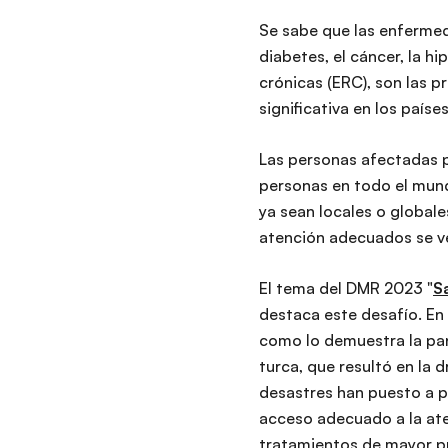
Se sabe que las enfermed
diabetes, el cáncer, la 
crónicas (ERC), son las 
significativa en los país
Las personas afectadas p
personas en todo el mund
ya sean locales o global
atención adecuados se v
El tema del DMR 2023 "
S
destaca este desafío. E
como lo demuestra la pan
turca, que resultó en la 
desastres han puesto a p
acceso adecuado a la ate
tratamientos de mayor pri