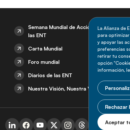
S
Semana Mundial de Acción sobre
La Alianza de E
las ENT
para optimizar l
M
y apoyar las a
Carta Mundial
no
preferencias s
retirar tu con
nu
Foro mundial
opción "Cookie
información, l
Diarios de las ENT
Personaliz
Nuestra Visión, Nuestra Voz
Rechazar l
© 
Aceptar t