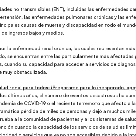
ades no transmisibles (ENT), incluidas las enfermedades car
hipertensión, las enfermedades pulmonares crónicas y las en
principales causas de muerte y discapacidad en todo el mund
es de ingresos bajos y medios.
or la enfermedad renal crónica, las cuales representan más
o, se encuentran entre las particularmente más afectadas 
es, cuando su capacidad para acceder a servicios de diagnós
e muy obstaculizada.
alud renal para todos: ¡Prepararse para lo inesperado, apo
n los últimos años, el número de eventos desastrosos ha a
demia de COVID-19 o el reciente terremoto que afectó a la r
dramática pérdida de miles de personas y dejó a muchos mile
rueba a la comunidad de pacientes y a los sistemas de salu
nción cuando la capacidad de los servicios de salud es limi
oridad o servicios que ya no son accesibles debido a la int