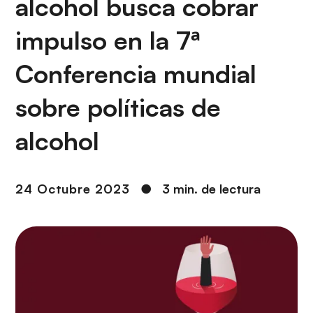
alcohol busca cobrar
i
r
ó
i
impulso en la 7ª
n
n
c
Conferencia mundial
i
p
sobre políticas de
a
l
alcohol
24 Octubre 2023
●
3 min. de lectura