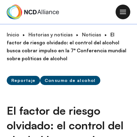
P
a
M
s
a
a
i
R
Inicio
Historias y noticias
Noticias
El
r
n
u
factor de riesgo olvidado: el control del alcohol
a
n
t
busca cobrar impulso en la 7ª Conferencia mundial
l
a
a
sobre políticas de alcohol
c
v
d
o
i
e
n
g
Reportaje
Consumo de alcohol
n
t
a
a
e
t
v
n
i
e
El factor de riesgo
i
o
g
d
n
olvidado: el control del
a
o
c
p