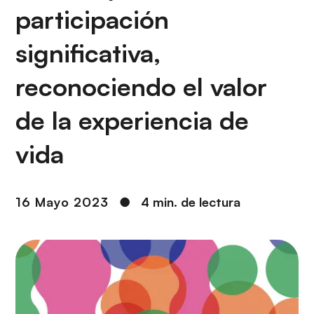
i
r
participación
ó
i
n
n
significativa,
c
i
reconociendo el valor
p
de la experiencia de
a
l
vida
16 Mayo 2023
●
4 min. de lectura