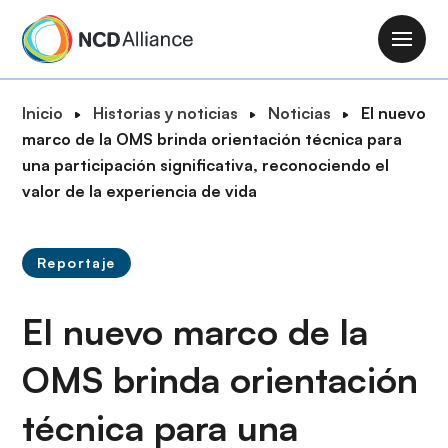
P
a
M
s
a
a
i
R
Inicio
Historias y noticias
Noticias
El nuevo
r
n
u
marco de la OMS brinda orientación técnica para
a
n
t
una participación significativa, reconociendo el
l
a
a
valor de la experiencia de vida
c
v
d
o
i
e
n
g
Reportaje
n
t
a
a
e
t
El nuevo marco de la
v
n
i
e
i
o
OMS brinda orientación
g
d
n
a
o
técnica para una
c
p